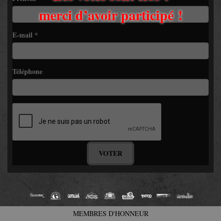
merci d’avoir participé !
E-mail
*
Téléphone
VOTER
MEMBRES D'HONNEUR