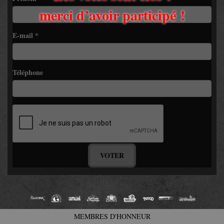
merci d’avoir participé !
E-mail
*
Téléphone
VOTER
MEMBRES D'HONNEUR