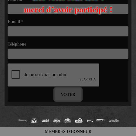
merci d’avoir participé !
E-mail
*
Téléphone
VOTER
MEMBRES D'HONNEUR