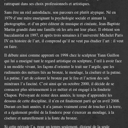
rattrapant dans ses choix professionnels et artistiques.
Sans être un réel autodidacte, son parcours est plutôt atypique. Né en
1979 d’une mère enseignant la psychologie sociale et aimant la
photographie, et d’un père éditeur de musique et cinéaste, Jean-Baptiste
Martin grandit dans une famille où les arts ont leur place. Il obtient son
baccalauréat en 1997, et après trois semaines à l’université Michelet Paris
IV en histoire de l’art, il comprend qu’il ne veut pas étudier l’art : il veut
en faire.
Il débute ainsi comme apprenti en 1998 chez le sculpteur Yann Guillon
qui lui a enseigné tant le regard artistique en sculpture, l’œil à avoir face
à un modèle vivant, les façons d’orienter le trait sur l’argile, que les
rudiments des métiers liés au bronze, le moulage, la ciselure et la patine.
La patine, l’art de colorer le bronze par le feu et l’action des sels
minéraux l’a fasciné. C’est ainsi qu’en octobre 2000, il décide de se
consacrer plus sérieusement à ce métier et est engagé à la fonderie
Chapon. Prévoyant de rester deux années, le temps d’apprendre les
dessous de cette discipline, il n’en est finalement parti qu’en avril 2008.
Durant ces huit années, il n’a jamais vraiment cessé de toucher à la terre,
et a également profité de la fonderie pour s’exercer au moulage, à la
ciselure et naturellement à la fonte du bronze.
Si cette période l’a, pour un temps seulement, éloigné de la seule