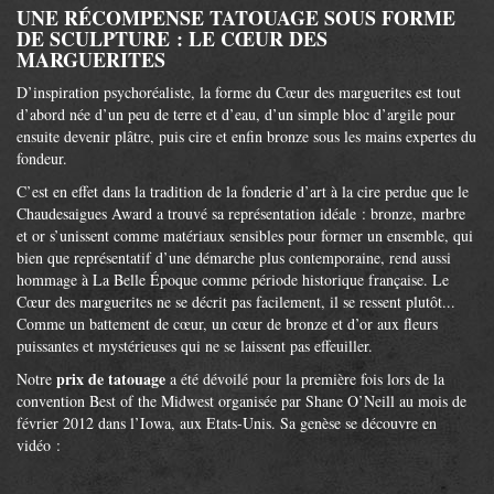
UNE RÉCOMPENSE TATOUAGE SOUS FORME
DE SCULPTURE : LE CŒUR DES
MARGUERITES
D’inspiration psychoréaliste, la forme du Cœur des marguerites est tout
d’abord née d’un peu de terre et d’eau, d’un simple bloc d’argile pour
ensuite devenir plâtre, puis cire et enfin bronze sous les mains expertes du
fondeur.
C’est en effet dans la tradition de la fonderie d’art à la cire perdue que le
Chaudesaigues Award a trouvé sa représentation idéale : bronze, marbre
et or s’unissent comme matériaux sensibles pour former un ensemble, qui
bien que représentatif d’une démarche plus contemporaine, rend aussi
hommage à La Belle Époque comme période historique française. Le
Cœur des marguerites ne se décrit pas facilement, il se ressent plutôt...
Comme un battement de cœur, un cœur de bronze et d’or aux fleurs
puissantes et mystérieuses qui ne se laissent pas effeuiller.
prix de tatouage
Notre
a été dévoilé pour la première fois lors de la
convention Best of the Midwest organisée par Shane O’Neill au mois de
février 2012 dans l’Iowa, aux Etats-Unis. Sa genèse se découvre en
vidéo :