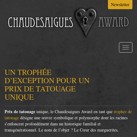
Aller
Newsletter
au
contenu
principal
Toggl
naviga
UN TROPHÉE
D’EXCEPTION POUR UN
PRIX DE TATOUAGE
UNIQUE
Prix de tatouage
unique, le Chaudesaigues Award en tant que
trophée de
tatouage
désigne une œuvre symbolique et polymorphe dont les racines
s’enfoncent profondément dans un historique familial et
transgénérationnel. Le nom de l’objet ? Le Cœur des marguerites.